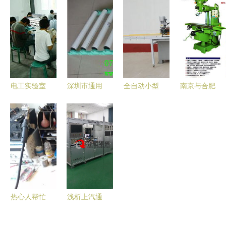
服务的全面
性解析
W5型 原
厂家解析
解析 生产
理、特点与
通用设备修
厂家、价格
维修指南
理的深层商
与通用设备
机
修理指南
电工实验室
深圳市通用
全自动小型
南京与合肥
设备与创新
五金配件
玻璃磨边机
加工中心维
教育 上海
其他机械零
鱼缸制作的
修服务聚焦
硕博教学仪
部件加工产
精准利器与
汉瑞斯精密
器的实力与
品列表
设备维护指
机械的专业
实践
南
解决方案
热心人帮忙
浅析上汽通
介绍女友，
用五菱汽车