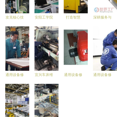
攻克核心技
安阳工学院
打造智慧
深耕服务与
术 费森尤
莫斯科航空
化“安全阵
维修技术
斯CRRT血
科技学院
地”——记
江门市新众
泵电机模组
2024年招
全国青年安
汽车销售服
完美维修纪
生简章——
全生产示范
务企业观察
实
通用设备修
岗、东庞矿
理专业
机修厂电修
车间通用设
通用设备修
宜兴车床维
通用设备修
通用设备修
备修理
理 保障生
修 通用设
理 把握产
理由航空教
产力与安全
备修理的技
品列表第
育引领 四
的隐形推手
术要点与行
487页的意
川西南航空
业保障
义与价值点
职业学院廊
坊地区招生